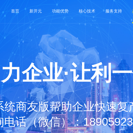
首页
新开元
功能优势
核心技术
服务支持
力企业·让利
系统商友版帮助企业快速复
电话（微信）：18905923