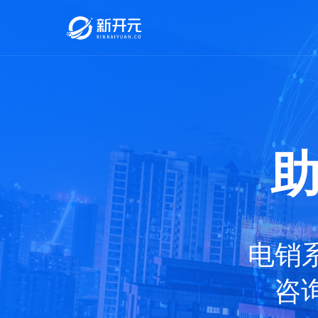
助
电销
咨询