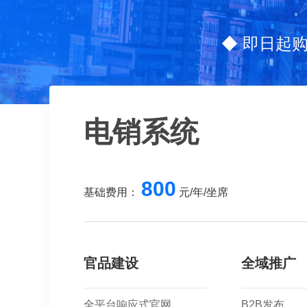
◆ 即日起
电销系统
800
基础费用：
元/年/坐席
官品建设
全域推广
全平台响应式官网
B2B发布